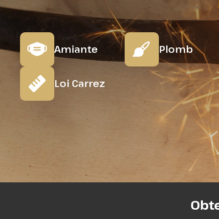
Amiante
Plomb
Loi Carrez
Obte