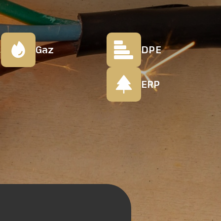
Gaz
DPE
ERP