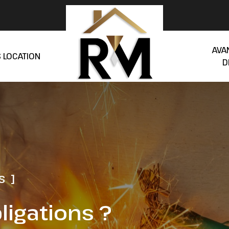
AVA
 LOCATION
D
S ]
ligations ?